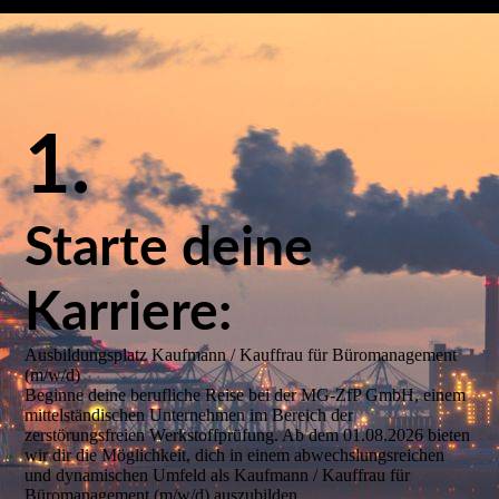
1.
Starte deine
Karriere:
Ausbildungsplatz Kaufmann / Kauffrau für Büromanagement
(m/w/d)
Beginne deine berufliche Reise bei der MG-ZfP GmbH, einem
mittelständischen Unternehmen im Bereich der
zerstörungsfreien Werkstoffprüfung. Ab dem 01.08.2026 bieten
wir dir die Möglichkeit, dich in einem abwechslungsreichen
und dynamischen Umfeld als Kaufmann / Kauffrau für
Büromanagement (m/w/d) auszubilden.