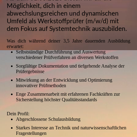
Möglichkeit, dich in einem
abwechslungsreichen und dynamischen
Umfeld als Werkstoffprüfer (m/w/d) mit
dem Fokus auf Systemtechnik auszubilden.
Was dich während deiner 3,5 Jahre dauernden Ausbildung
erwartet:
Selbstständige Durchführung und Auswertung
verschiedener Prüfverfahren an diversen Werkstoffen
Sorgfältige Dokumentation und tiefgehende Analyse der
Prüfergebnisse
Mitwirkung an der Entwicklung und Optimierung
innovativer Prüfmethoden
Enge Zusammenarbeit mit erfahrenen Fachkräften zur
Sicherstellung höchster Qualitätsstandards
Dein Profil:
Abgeschlossene Schulausbildung
Starkes Interesse an Technik und naturwissenschaftlichen
Fragestellungen