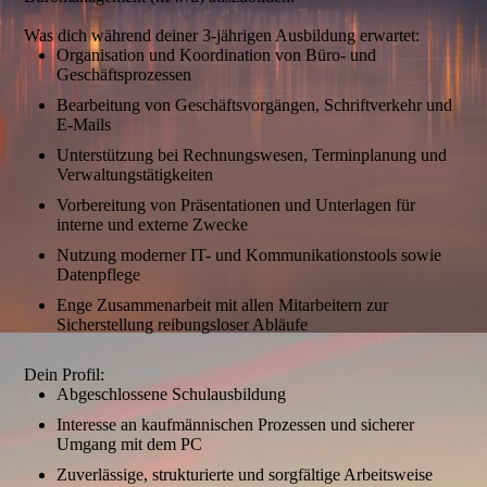
Was dich während deiner 3-jährigen Ausbildung erwartet:
Organisation und Koordination von Büro- und
Geschäftsprozessen
Bearbeitung von Geschäftsvorgängen, Schriftverkehr und
E-Mails
Unterstützung bei Rechnungswesen, Terminplanung und
Verwaltungstätigkeiten
Vorbereitung von Präsentationen und Unterlagen für
interne und externe Zwecke
Nutzung moderner IT- und Kommunikationstools sowie
Datenpflege
Enge Zusammenarbeit mit allen Mitarbeitern zur
Sicherstellung reibungsloser Abläufe
Dein Profil:
Abgeschlossene Schulausbildung
Interesse an kaufmännischen Prozessen und sicherer
Umgang mit dem PC
Zuverlässige, strukturierte und sorgfältige Arbeitsweise